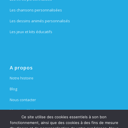
Les chansons personnalisées
Les dessins animés personnalisés
Les jeux et kits éducatifs
A propos
Notre histoire
Blog
Nous contacter
Mentions légales
Ce site utilise des cookies essentiels à son bon
Espace partenaire
fonctionnement, ainsi que des cookies à des fins de mesure