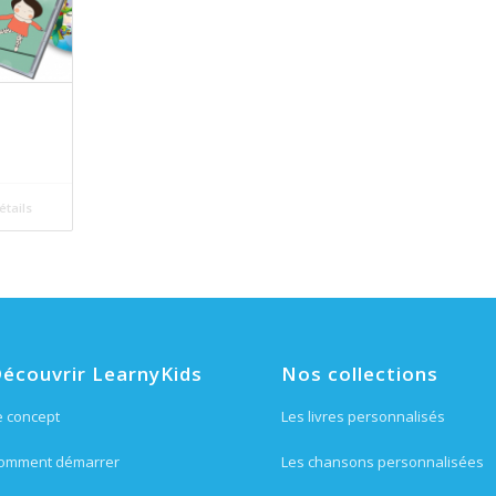
étails
écouvrir LearnyKids
Nos collections
e concept
Les livres personnalisés
omment démarrer
Les chansons personnalisées