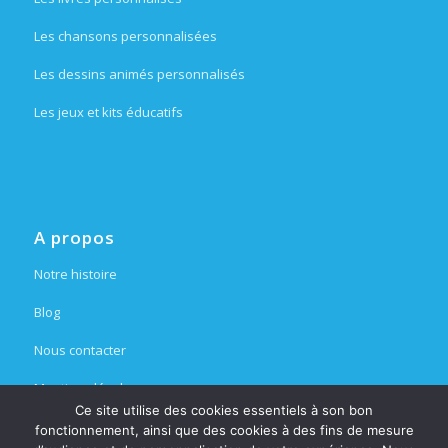
Les chansons personnalisées
Les dessins animés personnalisés
Les jeux et kits éducatifs
A propos
Notre histoire
Blog
Nous contacter
Mentions légales
Ce site utilise des cookies essentiels à son bon
Espace partenaire
fonctionnement, ainsi que des cookies à des fins de mesure