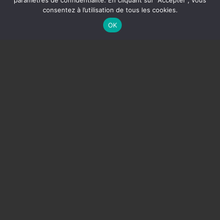
paramètres de confidentialité. En cliquant sur “Accepter”, vous
consentez à l’utilisation de tous les cookies.
OK
Un projet créatif, flexible et porteur de sens.