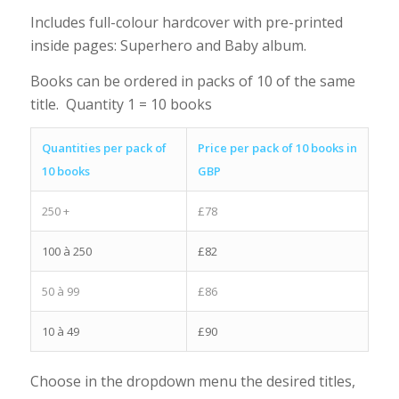
Includes full-colour hardcover with pre-printed
inside pages: Superhero and Baby album.
Books can be ordered in packs of 10 of the same
title. Quantity 1 = 10 books
Quantities per pack of
Price per pack of 10 books in
10 books
GBP
250 +
£78
100 à 250
£
82
50 à 99
£86
10 à 49
£90
Choose in the dropdown menu the desired titles,