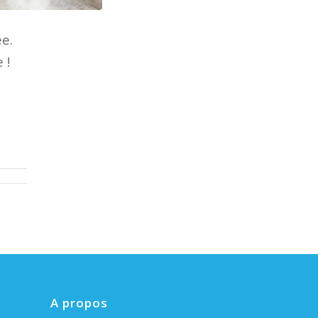
e.
 !
A propos