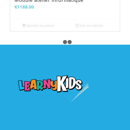
Module atelier informatique
€
1188.00
Ajouter au panier
Voir les détails
1
2
3